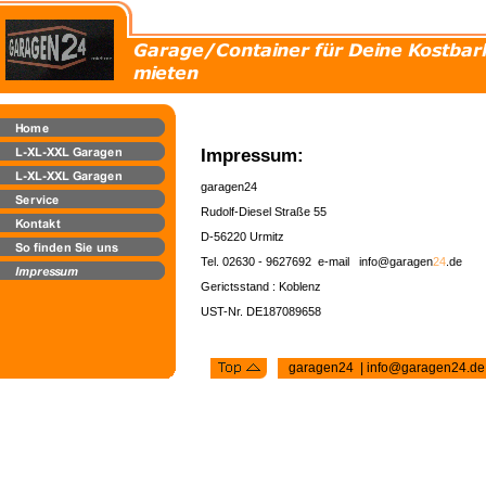
Impressum:
garagen24
Rudolf-Diesel Straße 55
D-56220 Urmitz
Tel. 02630 - 9627692 e-mail info@garagen
24
.de
Gerictsstand : Koblenz
UST-Nr. DE187089658
garagen24 | info@garagen24.d